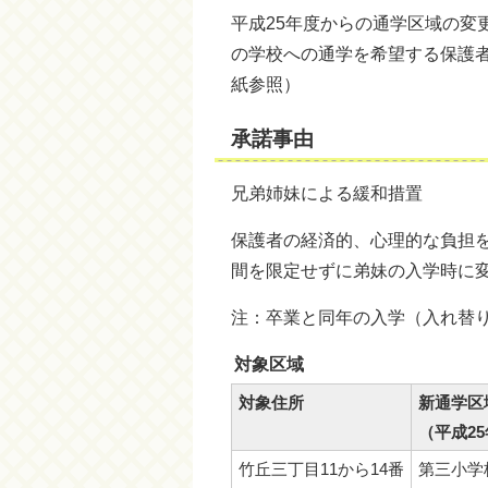
平成25年度からの通学区域の変
の学校への通学を希望する保護
紙参照）
承諾事由
兄弟姉妹による緩和措置
保護者の経済的、心理的な負担
間を限定せずに弟妹の入学時に
注：卒業と同年の入学（入れ替
対象区域
対象住所
新通学区
（平成2
竹丘三丁目11から14番
第三小学