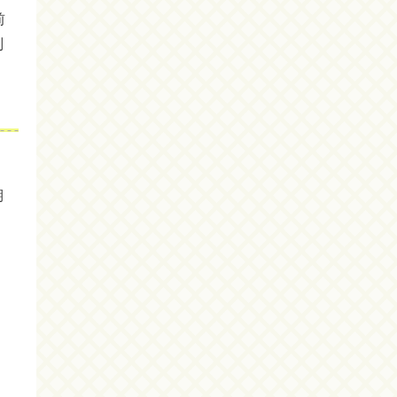
前
別
期