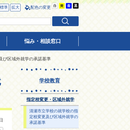
標準
拡大
配色の変更
悩み・相談窓口
更及び区域外就学の承諾基準
就
学校教育
指定校変更・区域外就学
清瀬市立学校の就学校の指
定校変更及び区域外就学の
日
承諾基準