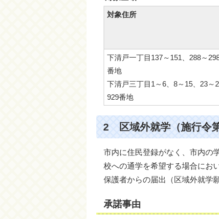
対象住所
下清戸一丁目137～151、288～298、
番地
下清戸三丁目1～6、8～15、23～28
929番地
2 区域外就学（施行令
市内に住民登録がなく、市内の
校への通学を希望する場合にお
保護者からの届出（区域外就学
承諾事由