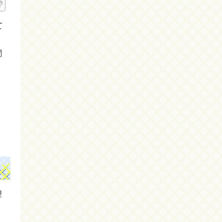
て
聞
望