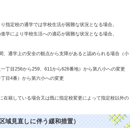
より指定校の通学では学校生活が困難な状況となる場合。
の進学により学校生活への適応が困難な状況となる場合。
間、通学上の安全の観点から支障があると認められる場合（小
丁目256から259、611から626番地）から第八小への変更
一丁目4番）から第六小への変更
に在籍している場合又は既に指定校変更によって指定校以外の
学区域見直しに伴う緩和措置）