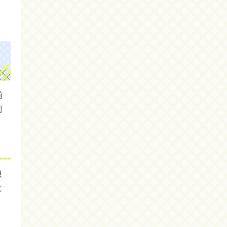
前
別
限
に