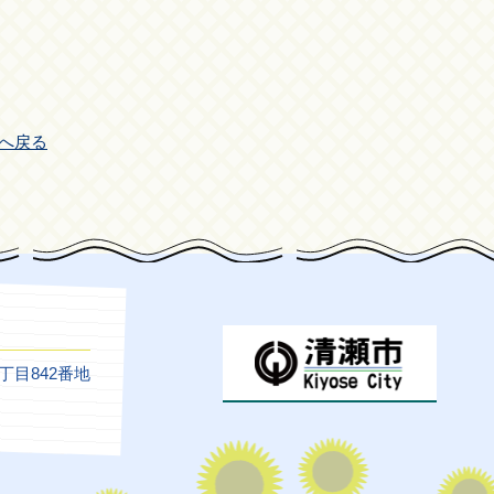
へ戻る
5丁目842番地
）