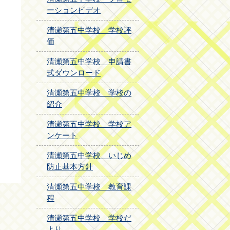
ーションビデオ
清瀬第五中学校 学校評
価
清瀬第五中学校 申請書
式ダウンロード
清瀬第五中学校 学校の
紹介
清瀬第五中学校 学校ア
ンケート
清瀬第五中学校 いじめ
防止基本方針
清瀬第五中学校 教育課
程
清瀬第五中学校 学校だ
より