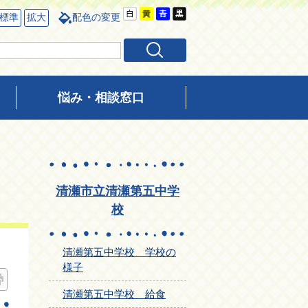
標準
拡大
配色の変更
悩み・相談窓口
清瀬市立清瀬第五中学
校
清瀬第五中学校 学校の
様子
清瀬第五中学校 給食