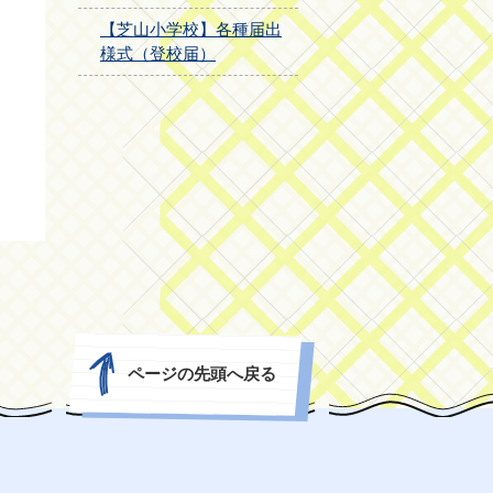
【芝山小学校】各種届出
様式（登校届）
ページの先頭へ戻る