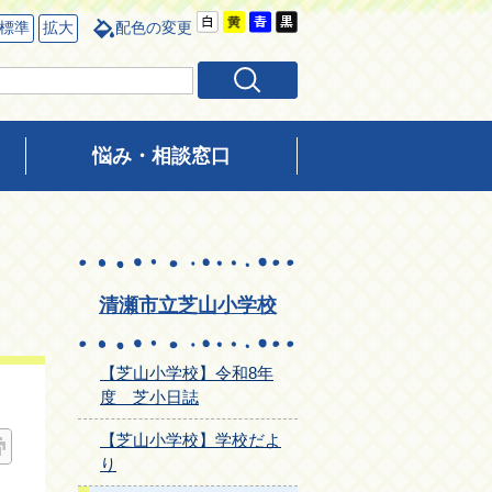
標準
拡大
配色の変更
悩み・相談窓口
清瀬市立芝山小学校
【芝山小学校】令和8年
度 芝小日誌
【芝山小学校】学校だよ
り