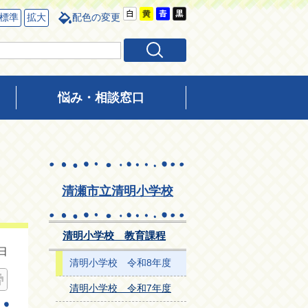
標準
拡大
配色の変更
悩み・相談窓口
清瀬市立清明小学校
清明小学校 教育課程
日
清明小学校 令和8年度
清明小学校 令和7年度