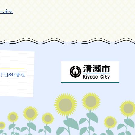
へ戻る
5丁目842番地
）