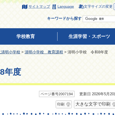
サイトマップ
Language
文字サイズの変更
キーワードから探す
学校教育
生涯学習・スポーツ
立清明小学校
>
清明小学校 教育課程
> 清明小学校 令和8年度
8年度
更新日 2026年5月20
ページ番号2007194
大きな文字で印刷
印刷