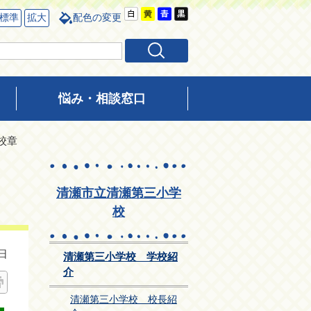
標準
拡大
配色の変更
悩み・相談窓口
校章
清瀬市立清瀬第三小学
校
日
清瀬第三小学校 学校紹
介
清瀬第三小学校 校長紹