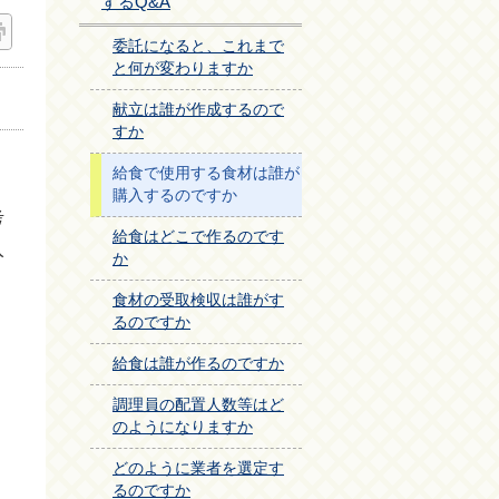
するQ&A
委託になると、これまで
と何が変わりますか
献立は誰が作成するので
すか
給食で使用する食材は誰が
購入するのですか
考
給食はどこで作るのです
入
か
食材の受取検収は誰がす
るのですか
給食は誰が作るのですか
調理員の配置人数等はど
のようになりますか
どのように業者を選定す
るのですか