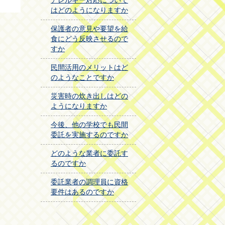
アレルギー対応について
はどのようになりますか
保護者の意見や要望を給
食にどう反映させるので
すか
民間活用のメリットはど
のようなことですか
災害時の炊き出しはどの
ようになりますか
今後、他の学校でも民間
委託を実施するのですか
どのような業者に委託す
るのですか
委託業者の調理員に資格
要件はあるのですか