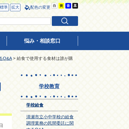
標準
拡大
配色の変更
悩み・相談窓口
Q&A
> 給食で使用する食材は誰が購
関
学校教育
学校給食
清瀬市立小中学校の給食
調理業務の民間委託に関
日