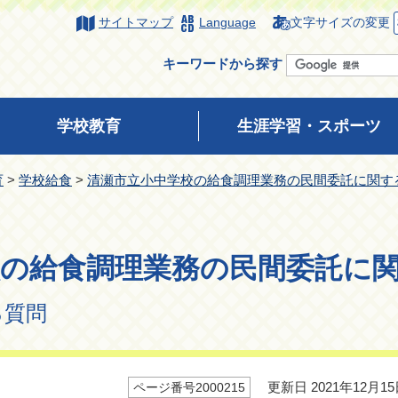
サイトマップ
Language
文字サイズの変更
キーワードから探す
学校教育
生涯学習・スポーツ
育
>
学校給食
>
清瀬市立小中学校の給食調理業務の民間委託に関する
校の給食調理業務の民間委託に
質問
更新日 2021年12月15
ページ番号2000215