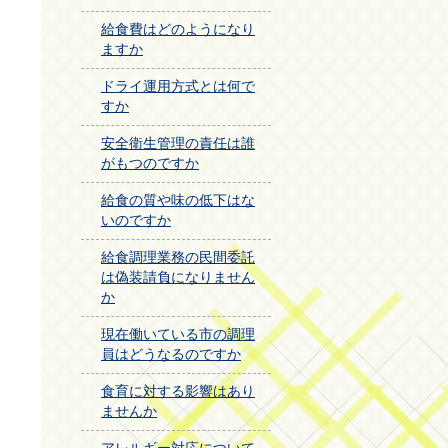
給食費はどのようになり
ますか
ドライ運用方式とは何で
すか
安全衛生管理の責任は誰
がもつのですか
給食の質や味の低下はな
いのですか
給食調理業務の民間委託
は偽装請負になりません
か
現在働いている市の調理
員はどうなるのですか
食育に対する影響はあり
ませんか