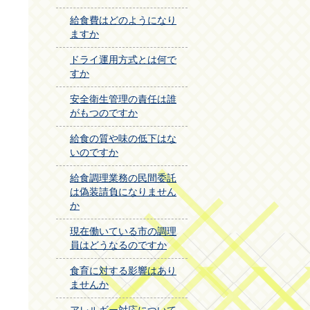
給食費はどのようになり
ますか
ドライ運用方式とは何で
すか
安全衛生管理の責任は誰
がもつのですか
給食の質や味の低下はな
いのですか
給食調理業務の民間委託
は偽装請負になりません
か
現在働いている市の調理
員はどうなるのですか
食育に対する影響はあり
ませんか