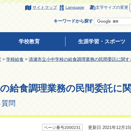
サイトマップ
Language
文字サイズの変更
キーワードから探す
学校教育
生涯学習・スポーツ
育
>
学校給食
>
清瀬市立小中学校の給食調理業務の民間委託に関する
校の給食調理業務の民間委託に
質問
更新日 2021年12月15
ページ番号2000231