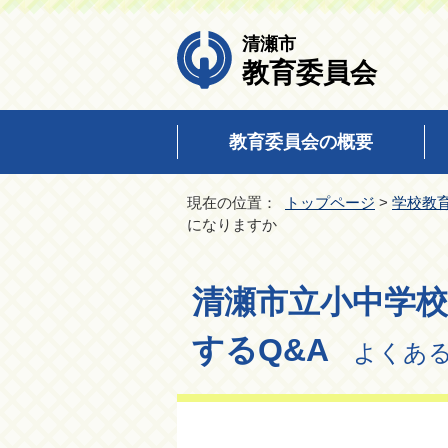
清瀬市
教育委員会
教育委員会の概要
現在の位置：
トップページ
>
学校教
になりますか
清瀬市立小中学
するQ&A
よくある