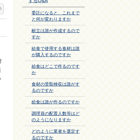
するQ&A
委託になると、これまで
と何が変わりますか
献立は誰が作成するので
すか
給食で使用する食材は誰
が購入するのですか
対
給食はどこで作るのです
長
か
い
食材の受取検収は誰がす
るのですか
給食は誰が作るのですか
調理員の配置人数等はど
のようになりますか
どのように業者を選定す
るのですか