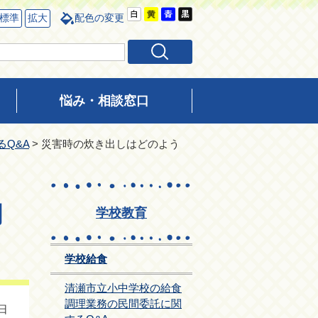
標準
拡大
配色の変更
悩み・相談窓口
Q&A
> 災害時の炊き出しはどのよう
関
学校教育
学校給食
清瀬市立小中学校の給食
調理業務の民間委託に関
日