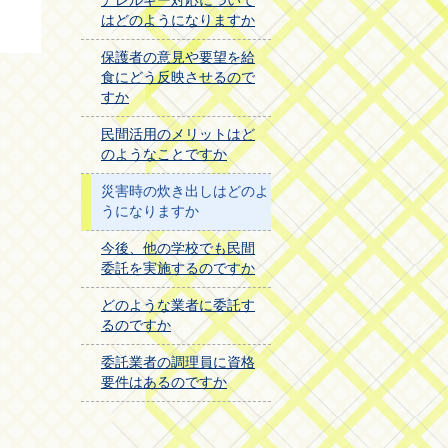
アレルギー対応について
はどのようになりますか
保護者の意見や要望を給
食にどう反映させるので
すか
民間活用のメリットはど
のようなことですか
災害時の炊き出しはどのよ
うになりますか
今後、他の学校でも民間
委託を実施するのですか
どのような業者に委託す
るのですか
委託業者の調理員に資格
要件はあるのですか