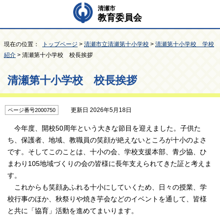
清瀬市
教育委員会
現在の位置：
トップページ
>
清瀬市立清瀬第十小学校
>
清瀬第十小学校 学校
紹介
> 清瀬第十小学校 校長挨拶
清瀬第十小学校 校長挨拶
更新日 2026年5月18日
ページ番号2000750
今年度、開校50周年という大きな節目を迎えました。子供た
ち、保護者、地域、教職員の笑顔が絶えないところが十小のよさ
です。そしてこのことは、十小の会、学校支援本部、青少協、ひ
まわり105地域づくりの会の皆様に長年支えられてきた証と考えま
す。
これからも笑顔あふれる十小にしていくため、日々の授業、学
校行事のほか、秋祭りや焼き芋会などのイベントを通して、皆様
と共に「協育」活動を進めてまいります。