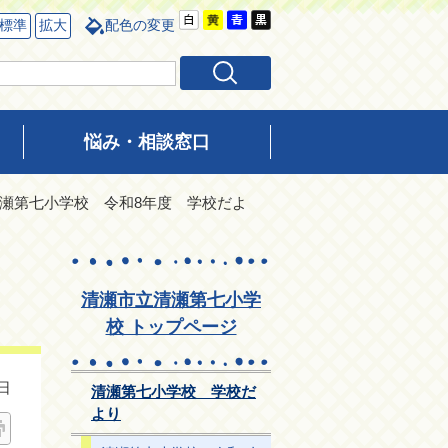
標準
拡大
配色の変更
悩み・相談窓口
清瀬第七小学校 令和8年度 学校だよ
清瀬市立清瀬第七小学
校 トップページ
日
清瀬第七小学校 学校だ
より