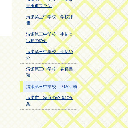
善推進プラン
清瀬第三中学校 学校評
価
清瀬第三中学校 生徒会
活動の紹介
清瀬第三中学校 部活紹
介
清瀬第三中学校 各種書
類
清瀬第三中学校 PTA活動
清瀬市 家庭の心得10か
条