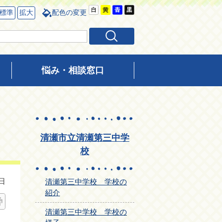
標準
拡大
配色の変更
悩み・相談窓口
清瀬市立清瀬第三中学
校
日
清瀬第三中学校 学校の
紹介
清瀬第三中学校 学校の