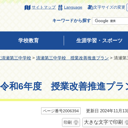
サイトマップ
Language
文字サイズの変更
キーワードから探す
学校教育
生涯学習・スポーツ
立清瀬第三中学校
>
清瀬第三中学校 授業改善推進プラン
> 清瀬
令和6年度 授業改善推進プラ
更新日 2024年11月13
ページ番号2006394
大きな文字で印刷
印刷