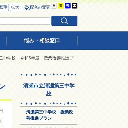
標準
拡大
配色の変更
悩み・相談窓口
第三中学校 令和6年度 授業改善推進プ
ン
清瀬市立清瀬第三中学
校
日
清瀬第三中学校 授業改
善推進プラン