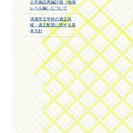
公共施設再編計画（地域
レベル編）について
清瀬市立学校の適正規
模・適正配置に関する基
本方針