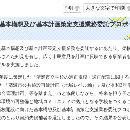
大きな文字で印刷
印刷
基本構想及び基本計画策定支援業務委託プロポ
す
基本構想及び基本計画策定支援業務を委託するにあたり、柔
ちされた知見を有し、広く市民意見を計画に反映できる事業者
ザルを実施しました。
年度に策定した「清瀬市立学校の適正規模・適正配置に関する
た「清瀬市公共施設再編計画（地域レベル編）」及び令和3年
総合管理計画」等を踏まえ、市と協働しながら、将来を担う子
の環境の再整備と地域コミュニティの拠点となる学校をつくる
新校開設に向けた基本構想及び基本計画策定支援業務委託プロ
次のとおり契約先候補者を選定しましたので、その結果を公表