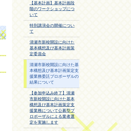
【基本計画】基本計画段
階のワークショップにつ
いて
特別講演会の開催につい
て
清瀬市新校開設に向けた
基本構想及び基本計画策
定委員会
清瀬市新校開設に向けた基
本構想及び基本計画策定支
援業務委託プロポーザルの
結果について
【参加申込み終了】清瀬
市新校開設に向けた基本
構想及び基本計画策定支
援業務について公募型プ
ロポーザルによる業者選
定を実施します