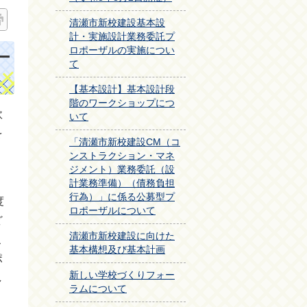
清瀬市新校建設基本設
計・実施設計業務委託プ
ロポーザルの実施につい
ー
て
【基本設計】基本設計段
階のワークショップにつ
軟
いて
を
「清瀬市新校建設CM（コ
ンストラクション・マネ
ジメント）業務委託（設
計業務準備）（債務負担
行為）」に係る公募型プ
度
ロポーザルについて
ど
清瀬市新校建設に向けた
こ
基本構想及び基本計画
ポ
新しい学校づくりフォー
し
ラムについて