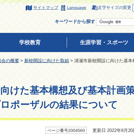
サイトマップ
Language
文字サイズの変更
キーワードから探す
学校教育
生涯学習・スポーツ
員会の概要
>
新校開設に向けた取組
> 清瀬市新校開設に向けた基
に向けた基本構想及び基本計画
プロポーザルの結果について
更新日 2022年8月20
ページ番号2004560