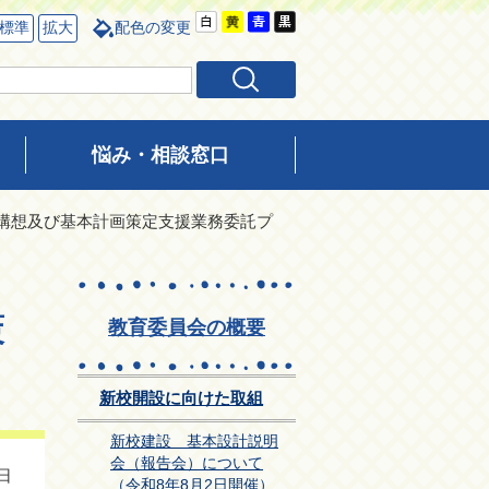
標準
拡大
配色の変更
悩み・相談窓口
本構想及び基本計画策定支援業務委託プ
策
教育委員会の概要
新校開設に向けた取組
新校建設 基本設計説明
会（報告会）について
日
（令和8年8月2日開催）