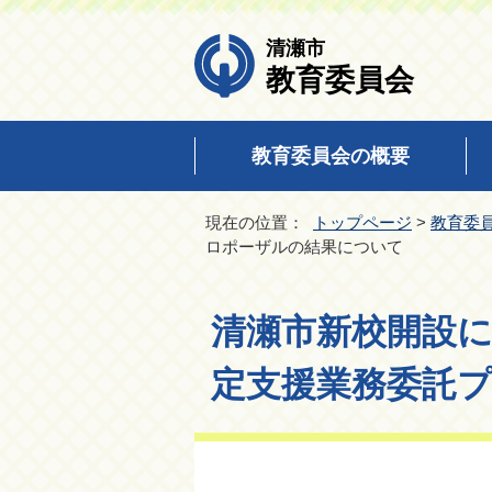
清瀬市
教育委員会
教育委員会の概要
現在の位置：
トップページ
>
教育委
ロポーザルの結果について
清瀬市新校開設
定支援業務委託