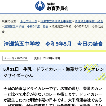
清瀬市
教育委員会
現在の位置：
トップページ
>
清瀬市立清瀬第五中学校
>
清瀬第五中学校 給食
>
清瀬第五中学校 令和5年度 給食
> 清瀬第五中学校 令和5年5月 今日の給
食
清瀬第五中学校 令和5年5月 今日の給食
更新日 2023年7月3日
ページ番号2005138
5月31日 牛乳・ドライカレー・海藻サラダ・オレン
ジサイダーかん
今日の給食はドライカレーです。名前の通り、普通のカレ
ーと比べて水分が少ないカレーを指します。ドライカレー
が誕生したのは明治末期の日本です。大手海運会社である
「日本郵船」が当時運営していた豪華客船「三島丸」のシ