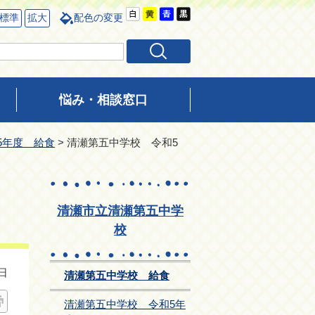
標準
拡大
配色の変更
悩み・相談窓口
5年度 給食
> 清瀬第五中学校 令和5
清瀬市立清瀬第五中学
校
日
清瀬第五中学校 給食
清瀬第五中学校 令和5年