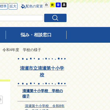
標準
拡大
配色の変更
悩み・相談窓口
 令和4年度 学校の様子
清瀬市立清瀬第十小学
校
清瀬第十小学校 学校の
様子
清瀬第十小学校 令和8年