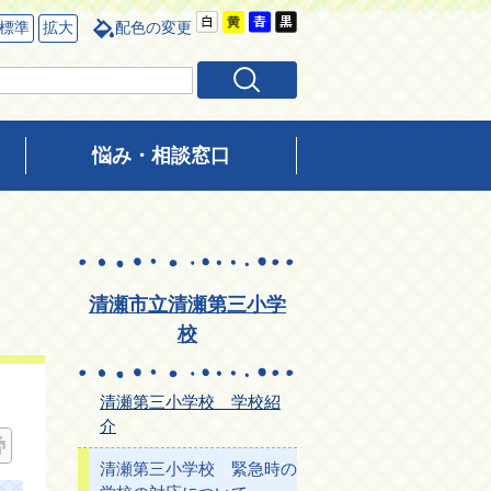
標準
拡大
配色の変更
悩み・相談窓口
清瀬市立清瀬第三小学
校
清瀬第三小学校 学校紹
介
清瀬第三小学校 緊急時の