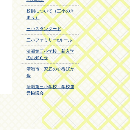
校則について（三小のき
まり）
三小スタンダード
三小ファミリーeルール
清瀬第三小学校 新入学
のお知らせ
清瀬市 家庭の心得10か
条
清瀬第三小学校 学校運
営協議会