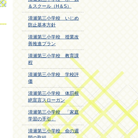
＆スクール（H＆S）
清瀬第三小学校 いじめ
防止基本方針
清瀬第三小学校 授業改
善推進プラン
清瀬第三小学校 教育課
程
清瀬第三小学校 学校評
価
清瀬第三小学校 体罰根
絶宣言スローガン
清瀬第三小学校 「家庭
学習の手引」
清瀬第三小学校 命の週
間の取組