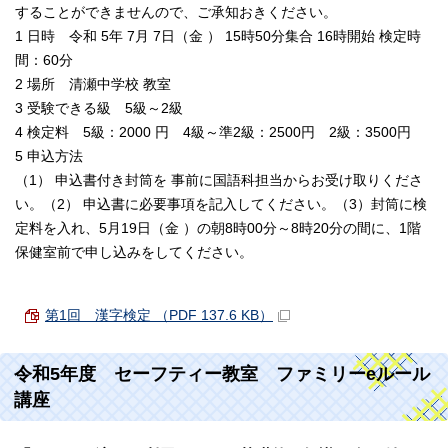
することができませんので、ご承知おきください。
1 日時 令和 5年 7月 7日（金 ） 15時50分集合 16時開始 検定時
間：60分
2 場所 清瀬中学校 教室
3 受験できる級 5級～2級
4 検定料 5級：2000 円 4級～準2級：2500円 2級：3500円
5 申込方法
（1） 申込書付き封筒を 事前に国語科担当からお受け取りくださ
い。（2） 申込書に必要事項を記入してください。（3）封筒に検
定料を入れ、5月19日（金 ）の朝8時00分～8時20分の間に、1階
保健室前で申し込みをしてください。
第1回 漢字検定 （PDF 137.6 KB）
令和5年度 セーフティー教室 ファミリーeルール
講座