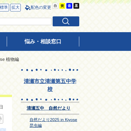
標準
拡大
配色の変更
悩み・相談窓口
ose 植物編
清瀬市立清瀬第五中学
校
日
清瀬五中 自然だより
自然だより2025 in Kiyose
昆虫編