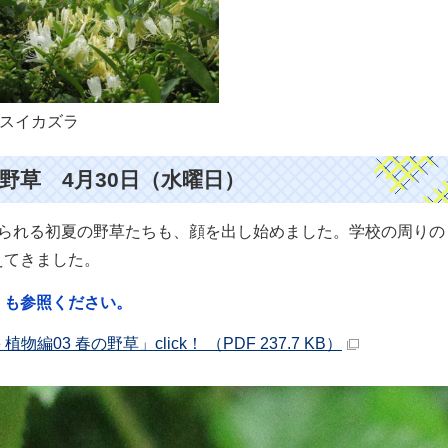
スイカズラ
野草 4月30日（水曜日）
られる初夏の野草たちも、顔を出し始めました。学校の周りの
えてきました。
」も参照ください。
e 植物編03 春の野草」click！ （PDF 237.7 KB）