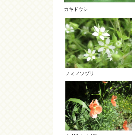
カキドウシ
ノミノツヅリ