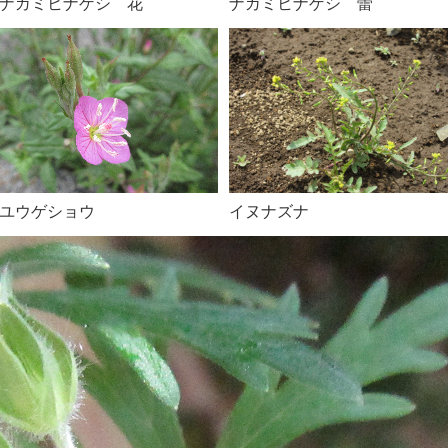
ナガミヒナゲシ 花
ナガミヒナゲシ 蕾
ユウゲショウ
イヌナズナ