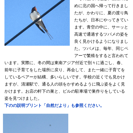
めに北の国へ帰って行きまし
たが、かわりに、夏の渡り鳥
たちが、日本にやってきてい
ます。青空の中に、サーッと
高速で通過するツバメの姿を
良く見かけるようになりまし
た。ツバメは、毎年、同じペ
アーで繁殖をすると言われて
います。実際に、冬の間は東南アジア付近で別々に過ごし、春、
前年に子育てをした場所に戻り、再会して、また一緒に子育てを
しているペアーが結構、多いらしいです。学校の近くでも見かけ
ますが、清瀬駅で、通る人の頭をかすめるように飛ぶ姿をよく見
かけます。お店の軒下の巣と、ビルの駐車場で巣作りをしている
姿を見つけました。
下のの説明プリント「自然だより」も参照ください。