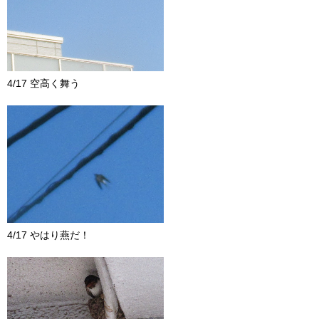
4/17 空高く舞う
4/17 やはり燕だ！