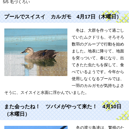
5/5 毛づくろい
プールでスイスイ カルガモ 4月17日（木曜日）
冬は、大群を作って過ごし
ていたムクドリも、そろそろ
数羽のグループで行動を始め
ました。地表に降りて、地面
を突っついて、春になり、出
てきたた虫たちを探して、食
べているようです。今年から
使用しなくなるプールでは、
一羽のカルガモが気持ちよさ
そうに、スイスイと水面に浮かんでいました。
また会ったね！ ツバメがやって来た！ 4月10日
（木曜日）
冬の渡り鳥達は、繁殖のた