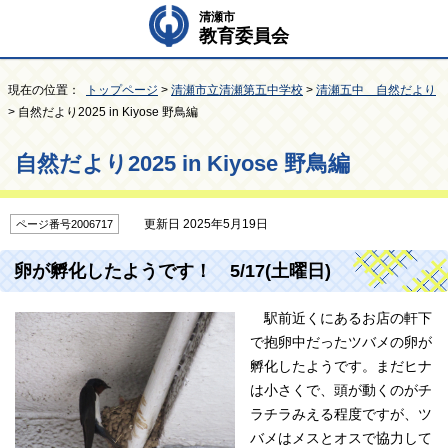
清瀬市
教育委員会
現在の位置：
トップページ
>
清瀬市立清瀬第五中学校
>
清瀬五中 自然だより
> 自然だより2025 in Kiyose 野鳥編
自然だより2025 in Kiyose 野鳥編
更新日 2025年5月19日
ページ番号2006717
卵が孵化したようです！ 5/17(土曜日)
駅前近くにあるお店の軒下
で抱卵中だったツバメの卵が
孵化したようです。まだヒナ
は小さくで、頭が動くのがチ
ラチラみえる程度ですが、ツ
バメはメスとオスで協力して