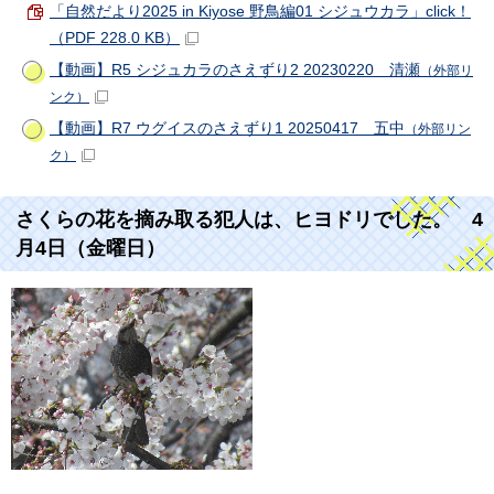
「自然だより2025 in Kiyose 野鳥編01 シジュウカラ」click！
（PDF 228.0 KB）
【動画】R5 シジュカラのさえずり2 20230220 清瀬
（外部リ
ンク）
【動画】R7 ウグイスのさえずり1 20250417 五中
（外部リン
ク）
さくらの花を摘み取る犯人は、ヒヨドリでした。 4
月4日（金曜日）