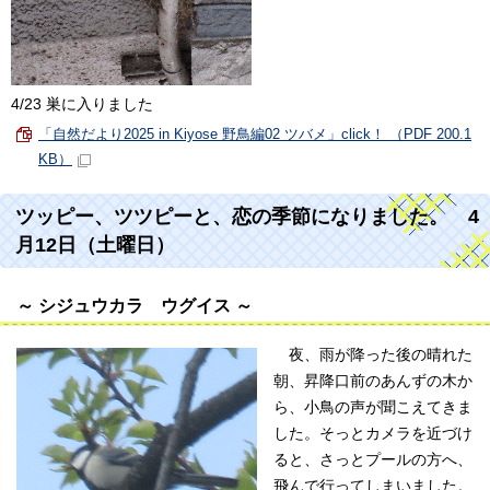
4/23 巣に入りました
「自然だより2025 in Kiyose 野鳥編02 ツバメ」click！ （PDF 200.1
KB）
ツッピー、ツツピーと、恋の季節になりました。 4
月12日（土曜日）
～ シジュウカラ ウグイス ～
夜、雨が降った後の晴れた
朝、昇降口前のあんずの木か
ら、小鳥の声が聞こえてきま
した。そっとカメラを近づけ
ると、さっとプールの方へ、
飛んで行ってしまいました。