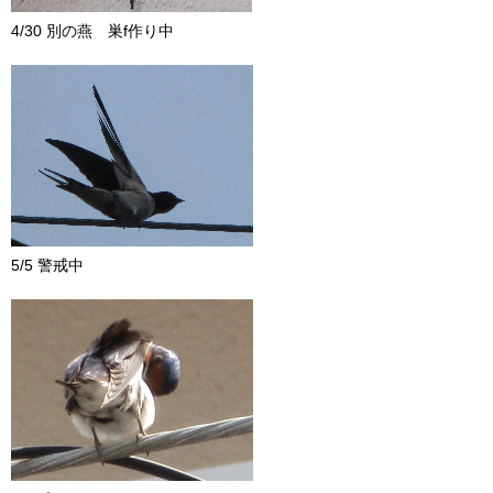
4/30 別の燕 巣f作り中
5/5 警戒中