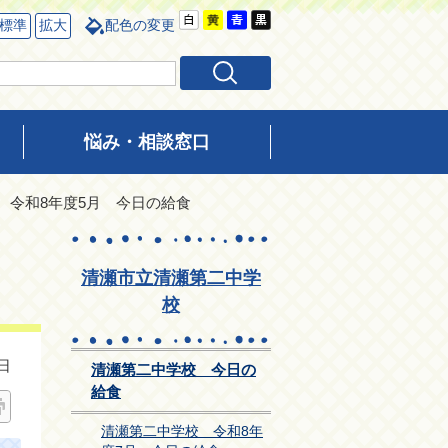
標準
拡大
配色の変更
悩み・相談窓口
 令和8年度5月 今日の給食
清瀬市立清瀬第二中学
校
日
清瀬第二中学校 今日の
給食
清瀬第二中学校 令和8年