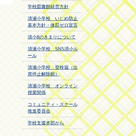
学校図書館経営方針
清瀬小学校 いじめ防止
基本方針・体罰ゼロ宣言
清小8のきまりについて
清瀬小学校 SNS清小ル
ール
清瀬小学校 登校届（出
席停止解除願）
清瀬小学校 オンライン
授業関係
コミュニティ・スクール
推進委員会
学校支援本部から