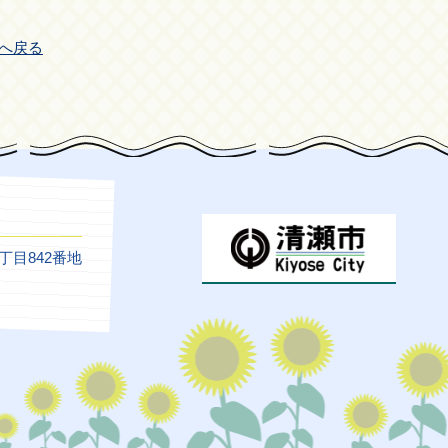
へ戻る
5丁目842番地
）