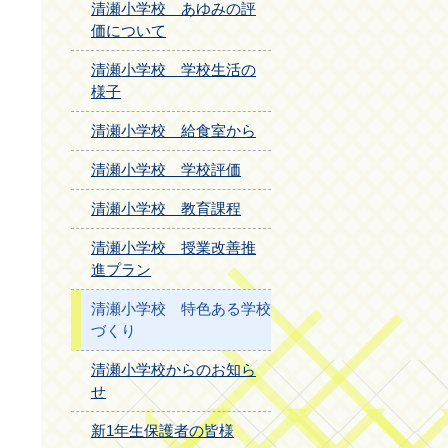
清瀬小学校 あゆみの評
価について
清瀬小学校 学校生活の
様子
清瀬小学校 給食室から
清瀬小学校 学校評価
清瀬小学校 教育課程
清瀬小学校 授業改善推
進プラン
清瀬小学校 特色ある学校
づくり
清瀬小学校からのお知ら
せ
新1年生保護者の皆様