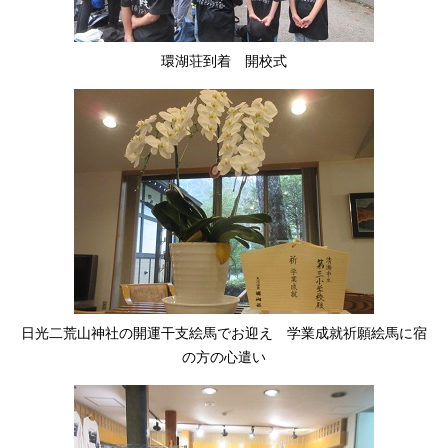
環湖荘到着 開校式
日光二荒山神社の開運干支絵馬でお迎え 学業成就祈願絵馬に宿
の方の心遣い