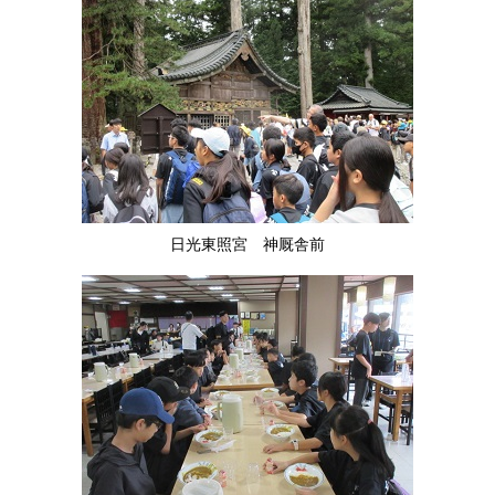
日光東照宮 神厩舎前