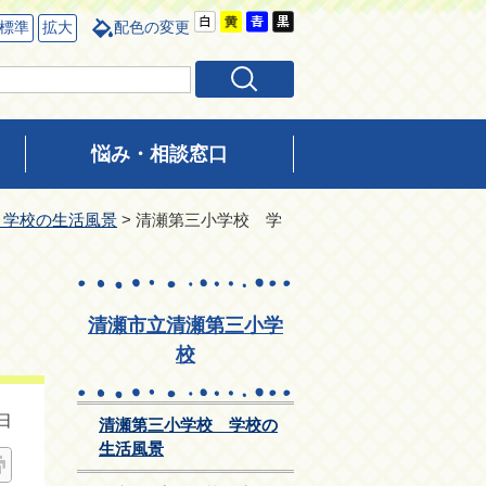
標準
拡大
配色の変更
悩み・相談窓口
 学校の生活風景
> 清瀬第三小学校 学
清瀬市立清瀬第三小学
校
日
清瀬第三小学校 学校の
生活風景