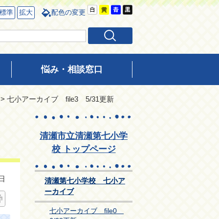
標準
拡大
配色の変更
悩み・相談窓口
> 七小アーカイブ file3 5/31更新
清瀬市立清瀬第七小学
校 トップページ
日
清瀬第七小学校 七小ア
ーカイブ
七小アーカイブ file0