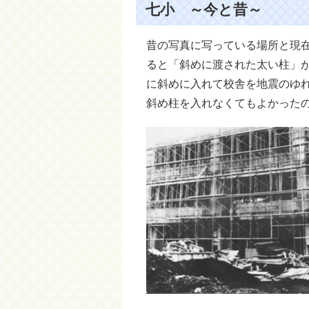
七小 ～今と昔～
昔の写真に写っている場所と現
ると「斜めに渡された太い柱」
に斜めに入れて校舎を地震のゆ
斜め柱を入れなくてもよかった