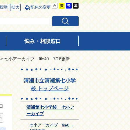
標準
拡大
配色の変更
悩み・相談窓口
> 七小アーカイブ file40 7/16更新
清瀬市立清瀬第七小学
校 トップページ
日
清瀬第七小学校 七小ア
ーカイブ
七小アーカイブ file0