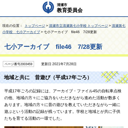
清瀬市
教育委員会
現在の位置：
トップページ
>
清瀬市立清瀬第七小学校 トップページ
>
清瀬第七
小学校 七小アーカイブ
> 七小アーカイブ file46 7/28更新
七小アーカイブ file46 7/28更新
更新日 2021年7月28日
ページ番号2003459
地域と共に 昔遊び（平成17年ごろ）
平成17年ごろの記録には、アーカイブ・ファイル45の自転車点検
の他、地域の方々にご協力をいただきながら進めた活動が数多く
あります。地域の方々に昔の遊びを教えていただきながら一緒に
遊ぶという活動の記録が残っています。学校と地域とが共に子供
たちを育てる活動の一環でした。