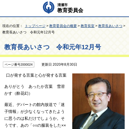
清瀬市
教育委員会
現在の位置：
トップページ
>
教育委員会の概要
>
教育長室
>
教育長あいさつ
>
教育長あいさつ 令和元年12月号
教育長あいさつ 令和元年12月号
更新日 2020年8月30日
ページ番号2000024
口が発する言葉と心が発する言葉
ありがとう あったか言葉 雪溶
かす（酔花幻）
最近、デパートの館内放送で「迷
子情報」が少なくなってきたよう
に思うのは私だけでしょうか。そ
うです、あの「○○の服装をした××