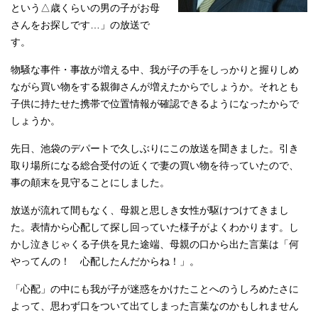
という△歳くらいの男の子がお母
さんをお探しです…」の放送で
す。
物騒な事件・事故が増える中、我が子の手をしっかりと握りしめ
ながら買い物をする親御さんが増えたからでしょうか。それとも
子供に持たせた携帯で位置情報が確認できるようになったからで
しょうか。
先日、池袋のデパートで久しぶりにこの放送を聞きました。引き
取り場所になる総合受付の近くで妻の買い物を待っていたので、
事の顛末を見守ることにしました。
放送が流れて間もなく、母親と思しき女性が駆けつけてきまし
た。表情から心配して探し回っていた様子がよくわかります。し
かし泣きじゃくる子供を見た途端、母親の口から出た言葉は「何
やってんの！ 心配したんだからね！」。
「心配」の中にも我が子が迷惑をかけたことへのうしろめたさに
よって、思わず口をついて出てしまった言葉なのかもしれません