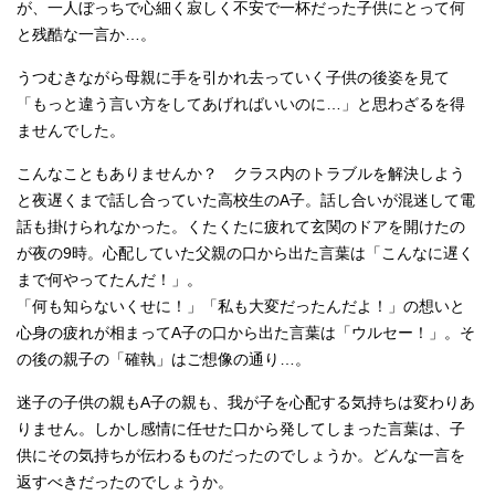
が、一人ぼっちで心細く寂しく不安で一杯だった子供にとって何
と残酷な一言か…。
うつむきながら母親に手を引かれ去っていく子供の後姿を見て
「もっと違う言い方をしてあげればいいのに…」と思わざるを得
ませんでした。
こんなこともありませんか？ クラス内のトラブルを解決しよう
と夜遅くまで話し合っていた高校生のA子。話し合いが混迷して電
話も掛けられなかった。くたくたに疲れて玄関のドアを開けたの
が夜の9時。心配していた父親の口から出た言葉は「こんなに遅く
まで何やってたんだ！」。
「何も知らないくせに！」「私も大変だったんだよ！」の想いと
心身の疲れが相まってA子の口から出た言葉は「ウルセー！」。そ
の後の親子の「確執」はご想像の通り…。
迷子の子供の親もA子の親も、我が子を心配する気持ちは変わりあ
りません。しかし感情に任せた口から発してしまった言葉は、子
供にその気持ちが伝わるものだったのでしょうか。どんな一言を
返すべきだったのでしょうか。